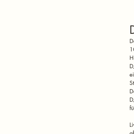
D
1
H
D
e
S
D
D
f
L
a